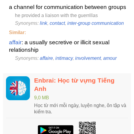
a channel for communication between groups
he provided a liaison with the guerrillas
Synonyms:
link
,
contact
,
inter-group communication
Similar:
affair
: a usually secretive or illicit sexual
relationship
Synonyms:
affaire
,
intimacy
,
involvement
,
amour
Enbrai: Học từ vựng Tiếng
Anh
9,0 MB
Học từ mới mỗi ngày, luyện nghe, ôn tập và
kiểm tra.