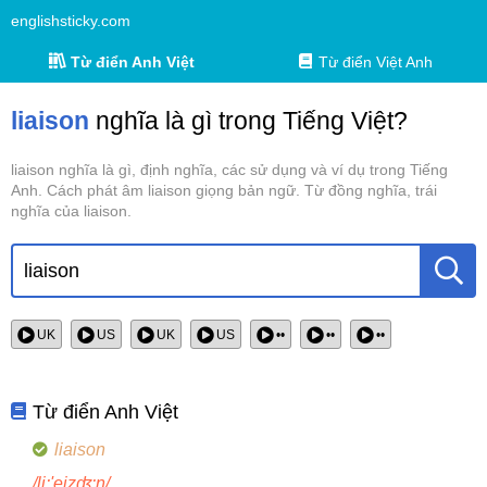
englishsticky.com
Từ điển Anh Việt
Từ điển Việt Anh
liaison
nghĩa là gì trong Tiếng Việt?
liaison nghĩa là gì, định nghĩa, các sử dụng và ví dụ trong Tiếng
Anh. Cách phát âm liaison giọng bản ngữ. Từ đồng nghĩa, trái
nghĩa của liaison.
UK
US
UK
US
••
••
••
Từ điển Anh Việt
liaison
/li:'eizʤ:ɳ/