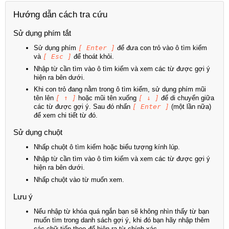
Hướng dẫn cách tra cứu
Sử dụng phím tắt
Sử dụng phím
[ Enter ]
để đưa con trỏ vào ô tìm kiếm
và
[ Esc ]
để thoát khỏi.
Nhập từ cần tìm vào ô tìm kiếm và xem các từ được gợi ý
hiện ra bên dưới.
Khi con trỏ đang nằm trong ô tìm kiếm, sử dụng phím mũi
tên lên
[ ↑ ]
hoặc mũi tên xuống
[ ↓ ]
để di chuyển giữa
các từ được gợi ý. Sau đó nhấn
[ Enter ]
(một lần nữa)
để xem chi tiết từ đó.
Sử dụng chuột
Nhấp chuột ô tìm kiếm hoặc biểu tượng kính lúp.
Nhập từ cần tìm vào ô tìm kiếm và xem các từ được gợi ý
hiện ra bên dưới.
Nhấp chuột vào từ muốn xem.
Lưu ý
Nếu nhập từ khóa quá ngắn bạn sẽ không nhìn thấy từ bạn
muốn tìm trong danh sách gợi ý, khi đó bạn hãy nhập thêm
các chữ tiếp theo để hiện ra từ chính xác.