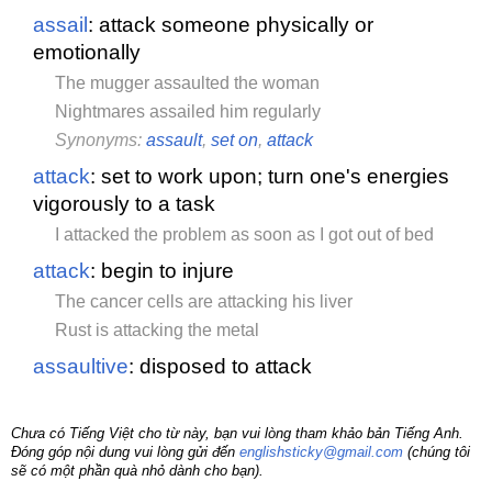
assail
: attack someone physically or
emotionally
The mugger assaulted the woman
Nightmares assailed him regularly
Synonyms:
assault
,
set on
,
attack
attack
: set to work upon; turn one's energies
vigorously to a task
I attacked the problem as soon as I got out of bed
attack
: begin to injure
The cancer cells are attacking his liver
Rust is attacking the metal
assaultive
: disposed to attack
Chưa có Tiếng Việt cho từ này, bạn vui lòng tham khảo bản Tiếng Anh.
Đóng góp nội dung vui lòng gửi đến
englishsticky@gmail.com
(chúng tôi
sẽ có một phần quà nhỏ dành cho bạn).