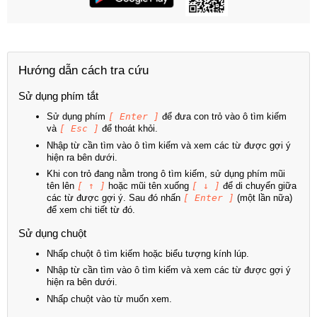
Hướng dẫn cách tra cứu
Sử dụng phím tắt
Sử dụng phím
[ Enter ]
để đưa con trỏ vào ô tìm kiếm
và
[ Esc ]
để thoát khỏi.
Nhập từ cần tìm vào ô tìm kiếm và xem các từ được gợi ý
hiện ra bên dưới.
Khi con trỏ đang nằm trong ô tìm kiếm, sử dụng phím mũi
tên lên
[ ↑ ]
hoặc mũi tên xuống
[ ↓ ]
để di chuyển giữa
các từ được gợi ý. Sau đó nhấn
[ Enter ]
(một lần nữa)
để xem chi tiết từ đó.
Sử dụng chuột
Nhấp chuột ô tìm kiếm hoặc biểu tượng kính lúp.
Nhập từ cần tìm vào ô tìm kiếm và xem các từ được gợi ý
hiện ra bên dưới.
Nhấp chuột vào từ muốn xem.