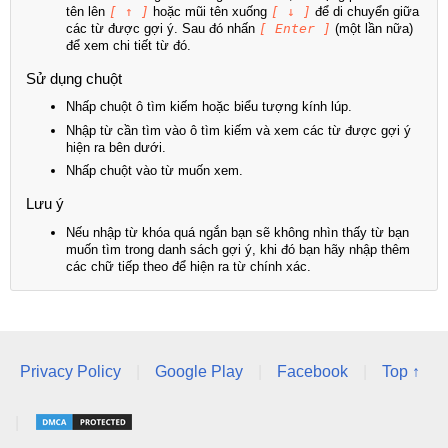
tên lên
[ ↑ ]
hoặc mũi tên xuống
[ ↓ ]
để di chuyển giữa
các từ được gợi ý. Sau đó nhấn
[ Enter ]
(một lần nữa)
để xem chi tiết từ đó.
Sử dụng chuột
Nhấp chuột ô tìm kiếm hoặc biểu tượng kính lúp.
Nhập từ cần tìm vào ô tìm kiếm và xem các từ được gợi ý
hiện ra bên dưới.
Nhấp chuột vào từ muốn xem.
Lưu ý
Nếu nhập từ khóa quá ngắn bạn sẽ không nhìn thấy từ bạn
muốn tìm trong danh sách gợi ý, khi đó bạn hãy nhập thêm
các chữ tiếp theo để hiện ra từ chính xác.
Privacy Policy
|
Google Play
|
Facebook
|
Top ↑
|