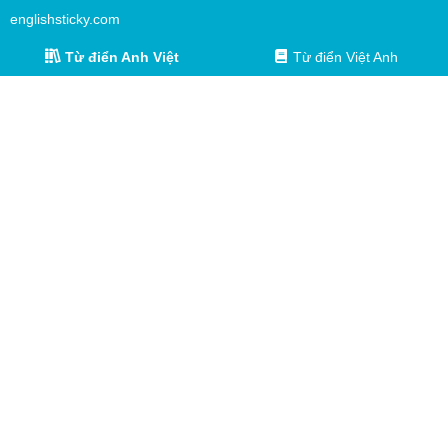
englishsticky.com
Từ điển Anh Việt
Từ điển Việt Anh