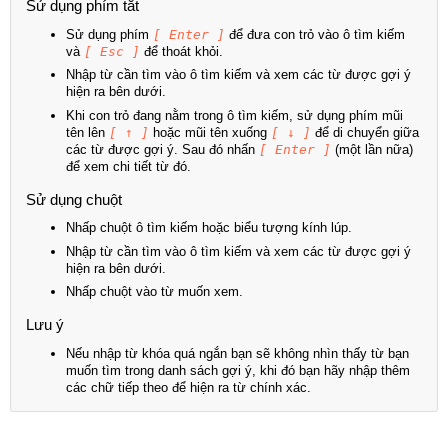
Sử dụng phím tắt
Sử dụng phím
[ Enter ]
để đưa con trỏ vào ô tìm kiếm
và
[ Esc ]
để thoát khỏi.
Nhập từ cần tìm vào ô tìm kiếm và xem các từ được gợi ý
hiện ra bên dưới.
Khi con trỏ đang nằm trong ô tìm kiếm, sử dụng phím mũi
tên lên
[ ↑ ]
hoặc mũi tên xuống
[ ↓ ]
để di chuyển giữa
các từ được gợi ý. Sau đó nhấn
[ Enter ]
(một lần nữa)
để xem chi tiết từ đó.
Sử dụng chuột
Nhấp chuột ô tìm kiếm hoặc biểu tượng kính lúp.
Nhập từ cần tìm vào ô tìm kiếm và xem các từ được gợi ý
hiện ra bên dưới.
Nhấp chuột vào từ muốn xem.
Lưu ý
Nếu nhập từ khóa quá ngắn bạn sẽ không nhìn thấy từ bạn
muốn tìm trong danh sách gợi ý, khi đó bạn hãy nhập thêm
các chữ tiếp theo để hiện ra từ chính xác.