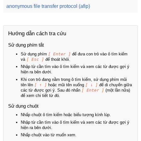
anonymous file transfer protocol (afip)
Hướng dẫn cách tra cứu
Sử dụng phím tắt
Sử dụng phím
[ Enter ]
để đưa con trỏ vào ô tìm kiếm
và
[ Esc ]
để thoát khỏi.
Nhập từ cần tìm vào ô tìm kiếm và xem các từ được gợi ý
hiện ra bên dưới.
Khi con trỏ đang nằm trong ô tìm kiếm, sử dụng phím mũi
tên lên
[ ↑ ]
hoặc mũi tên xuống
[ ↓ ]
để di chuyển giữa
các từ được gợi ý. Sau đó nhấn
[ Enter ]
(một lần nữa)
để xem chi tiết từ đó.
Sử dụng chuột
Nhấp chuột ô tìm kiếm hoặc biểu tượng kính lúp.
Nhập từ cần tìm vào ô tìm kiếm và xem các từ được gợi ý
hiện ra bên dưới.
Nhấp chuột vào từ muốn xem.