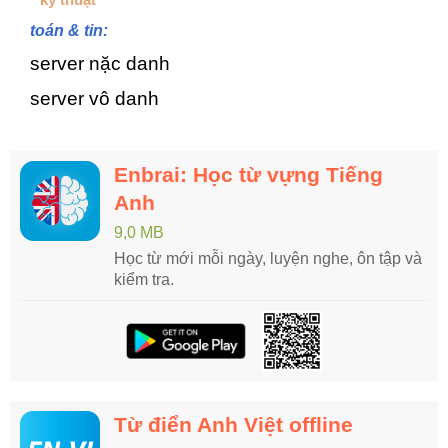
toán & tin:
server nặc danh
server vô danh
Enbrai: Học từ vựng Tiếng
Anh
9,0 MB
Học từ mới mỗi ngày, luyện nghe, ôn tập và
kiểm tra.
Từ điển Anh Việt offline