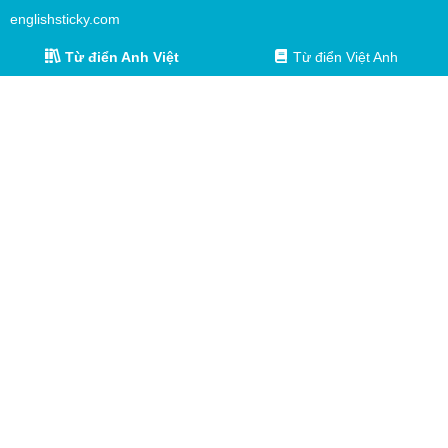
englishsticky.com
Từ điển Anh Việt
Từ điển Việt Anh