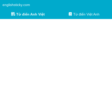
englishsticky.com
Từ điển Anh Việt
Từ điển Việt Anh