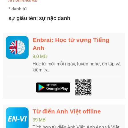
/ə'nɔniməsnis/
* danh từ
sự giấu tên; sự nặc danh
Enbrai: Học từ vựng Tiếng
Anh
9,0 MB
Học từ mới mỗi ngày, luyện nghe, ôn tập và
kiểm tra.
Từ điển Anh Việt offline
39 MB
Tích hợp từ điển Anh Việt, Anh Anh và Việt