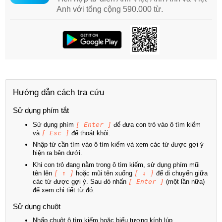
Anh với tổng cộng 590.000 từ.
Hướng dẫn cách tra cứu
Sử dụng phím tắt
Sử dụng phím
[ Enter ]
để đưa con trỏ vào ô tìm kiếm
và
[ Esc ]
để thoát khỏi.
Nhập từ cần tìm vào ô tìm kiếm và xem các từ được gợi ý
hiện ra bên dưới.
Khi con trỏ đang nằm trong ô tìm kiếm, sử dụng phím mũi
tên lên
[ ↑ ]
hoặc mũi tên xuống
[ ↓ ]
để di chuyển giữa
các từ được gợi ý. Sau đó nhấn
[ Enter ]
(một lần nữa)
để xem chi tiết từ đó.
Sử dụng chuột
Nhấp chuột ô tìm kiếm hoặc biểu tượng kính lúp.