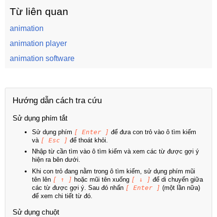
Từ liên quan
animation
animation player
animation software
Hướng dẫn cách tra cứu
Sử dụng phím tắt
Sử dụng phím
[ Enter ]
để đưa con trỏ vào ô tìm kiếm
và
[ Esc ]
để thoát khỏi.
Nhập từ cần tìm vào ô tìm kiếm và xem các từ được gợi ý
hiện ra bên dưới.
Khi con trỏ đang nằm trong ô tìm kiếm, sử dụng phím mũi
tên lên
[ ↑ ]
hoặc mũi tên xuống
[ ↓ ]
để di chuyển giữa
các từ được gợi ý. Sau đó nhấn
[ Enter ]
(một lần nữa)
để xem chi tiết từ đó.
Sử dụng chuột