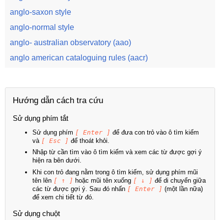
anglo-saxon style
anglo-normal style
anglo- australian observatory (aao)
anglo american cataloguing rules (aacr)
Hướng dẫn cách tra cứu
Sử dụng phím tắt
Sử dụng phím
[ Enter ]
để đưa con trỏ vào ô tìm kiếm
và
[ Esc ]
để thoát khỏi.
Nhập từ cần tìm vào ô tìm kiếm và xem các từ được gợi ý
hiện ra bên dưới.
Khi con trỏ đang nằm trong ô tìm kiếm, sử dụng phím mũi
tên lên
[ ↑ ]
hoặc mũi tên xuống
[ ↓ ]
để di chuyển giữa
các từ được gợi ý. Sau đó nhấn
[ Enter ]
(một lần nữa)
để xem chi tiết từ đó.
Sử dụng chuột