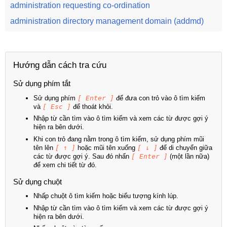
administration requesting co-ordination
administration directory management domain (addmd)
Hướng dẫn cách tra cứu
Sử dụng phím tắt
Sử dụng phím
[ Enter ]
để đưa con trỏ vào ô tìm kiếm
và
[ Esc ]
để thoát khỏi.
Nhập từ cần tìm vào ô tìm kiếm và xem các từ được gợi ý
hiện ra bên dưới.
Khi con trỏ đang nằm trong ô tìm kiếm, sử dụng phím mũi
tên lên
[ ↑ ]
hoặc mũi tên xuống
[ ↓ ]
để di chuyển giữa
các từ được gợi ý. Sau đó nhấn
[ Enter ]
(một lần nữa)
để xem chi tiết từ đó.
Sử dụng chuột
Nhấp chuột ô tìm kiếm hoặc biểu tượng kính lúp.
Nhập từ cần tìm vào ô tìm kiếm và xem các từ được gợi ý
hiện ra bên dưới.