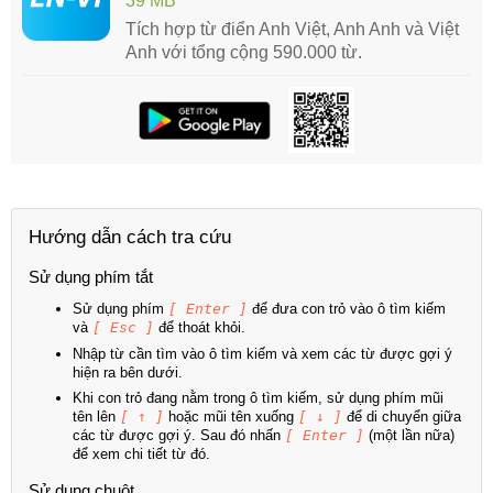
39 MB
Tích hợp từ điển Anh Việt, Anh Anh và Việt
Anh với tổng cộng 590.000 từ.
Hướng dẫn cách tra cứu
Sử dụng phím tắt
Sử dụng phím
[ Enter ]
để đưa con trỏ vào ô tìm kiếm
và
[ Esc ]
để thoát khỏi.
Nhập từ cần tìm vào ô tìm kiếm và xem các từ được gợi ý
hiện ra bên dưới.
Khi con trỏ đang nằm trong ô tìm kiếm, sử dụng phím mũi
tên lên
[ ↑ ]
hoặc mũi tên xuống
[ ↓ ]
để di chuyển giữa
các từ được gợi ý. Sau đó nhấn
[ Enter ]
(một lần nữa)
để xem chi tiết từ đó.
Sử dụng chuột