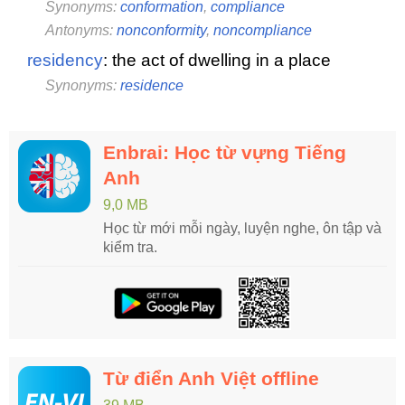
Synonyms:
conformation
,
compliance
Antonyms:
nonconformity
,
noncompliance
residency
: the act of dwelling in a place
Synonyms:
residence
Enbrai: Học từ vựng Tiếng
Anh
9,0 MB
Học từ mới mỗi ngày, luyện nghe, ôn tập và
kiểm tra.
Từ điển Anh Việt offline