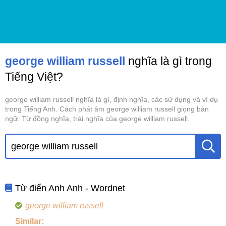
george william russell
nghĩa là gì trong
Tiếng Việt?
george william russell nghĩa là gì, định nghĩa, các sử dụng và ví dụ
trong Tiếng Anh. Cách phát âm george william russell giọng bản
ngữ. Từ đồng nghĩa, trái nghĩa của george william russell.
Từ điển Anh Anh - Wordnet
george william russell
Similar: