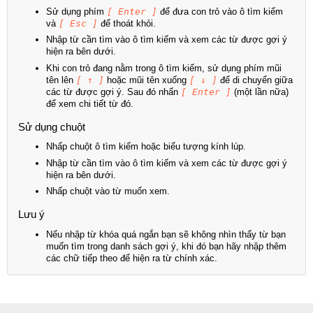
Sử dụng phím
[ Enter ]
để đưa con trỏ vào ô tìm kiếm
và
[ Esc ]
để thoát khỏi.
Nhập từ cần tìm vào ô tìm kiếm và xem các từ được gợi ý
hiện ra bên dưới.
Khi con trỏ đang nằm trong ô tìm kiếm, sử dụng phím mũi
tên lên
[ ↑ ]
hoặc mũi tên xuống
[ ↓ ]
để di chuyển giữa
các từ được gợi ý. Sau đó nhấn
[ Enter ]
(một lần nữa)
để xem chi tiết từ đó.
Sử dụng chuột
Nhấp chuột ô tìm kiếm hoặc biểu tượng kính lúp.
Nhập từ cần tìm vào ô tìm kiếm và xem các từ được gợi ý
hiện ra bên dưới.
Nhấp chuột vào từ muốn xem.
Lưu ý
Nếu nhập từ khóa quá ngắn bạn sẽ không nhìn thấy từ bạn
muốn tìm trong danh sách gợi ý, khi đó bạn hãy nhập thêm
các chữ tiếp theo để hiện ra từ chính xác.