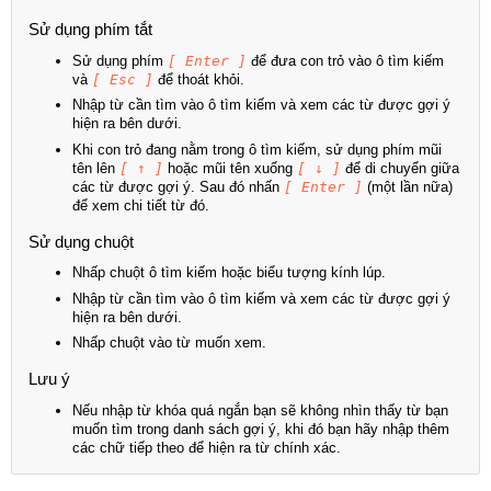
Sử dụng phím tắt
Sử dụng phím
[ Enter ]
để đưa con trỏ vào ô tìm kiếm
và
[ Esc ]
để thoát khỏi.
Nhập từ cần tìm vào ô tìm kiếm và xem các từ được gợi ý
hiện ra bên dưới.
Khi con trỏ đang nằm trong ô tìm kiếm, sử dụng phím mũi
tên lên
[ ↑ ]
hoặc mũi tên xuống
[ ↓ ]
để di chuyển giữa
các từ được gợi ý. Sau đó nhấn
[ Enter ]
(một lần nữa)
để xem chi tiết từ đó.
Sử dụng chuột
Nhấp chuột ô tìm kiếm hoặc biểu tượng kính lúp.
Nhập từ cần tìm vào ô tìm kiếm và xem các từ được gợi ý
hiện ra bên dưới.
Nhấp chuột vào từ muốn xem.
Lưu ý
Nếu nhập từ khóa quá ngắn bạn sẽ không nhìn thấy từ bạn
muốn tìm trong danh sách gợi ý, khi đó bạn hãy nhập thêm
các chữ tiếp theo để hiện ra từ chính xác.