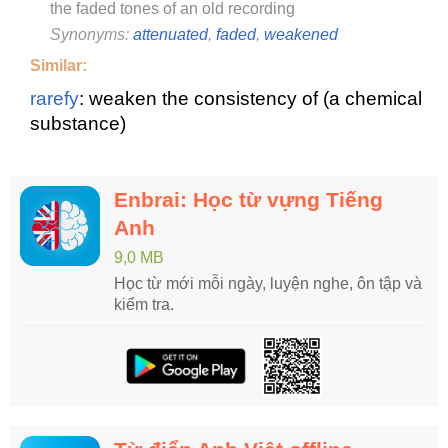
the faded tones of an old recording
Synonyms:
attenuated
,
faded
,
weakened
Similar:
rarefy
: weaken the consistency of (a chemical
substance)
Enbrai: Học từ vựng Tiếng
Anh
9,0 MB
Học từ mới mỗi ngày, luyện nghe, ôn tập và
kiểm tra.