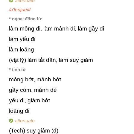
attenuate
/ə'tenjueit/
* ngoại động từ
làm mỏng đi, làm mảnh đi, làm gầy đi
làm yếu đi
làm loãng
(vật lý) làm tắt dần, làm suy giảm
* tính từ
mỏng bớt, mảnh bớt
gầy còm, mảnh dẻ
yếu đi, giảm bớt
loãng đi
attenuate
(Tech) suy giảm (đ)