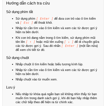
Hướng dẫn cách tra cứu
Sử dụng phím tắt
Sử dụng phím
[ Enter ]
để đưa con trỏ vào ô tìm kiếm
và
[ Esc ]
để thoát khỏi.
Nhập từ cần tìm vào ô tìm kiếm và xem các từ được gợi ý
hiện ra bên dưới.
Khi con trỏ đang nằm trong ô tìm kiếm, sử dụng phím mũi
tên lên
[ ↑ ]
hoặc mũi tên xuống
[ ↓ ]
để di chuyển giữa
các từ được gợi ý. Sau đó nhấn
[ Enter ]
(một lần nữa)
để xem chi tiết từ đó.
Sử dụng chuột
Nhấp chuột ô tìm kiếm hoặc biểu tượng kính lúp.
Nhập từ cần tìm vào ô tìm kiếm và xem các từ được gợi ý
hiện ra bên dưới.
Nhấp chuột vào từ muốn xem.
Lưu ý
Nếu nhập từ khóa quá ngắn bạn sẽ không nhìn thấy từ bạn
muốn tìm trong danh sách gợi ý, khi đó bạn hãy nhập thêm
các chữ tiếp theo để hiện ra từ chính xác.