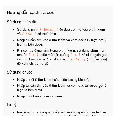
Hướng dẫn cách tra cứu
Sử dụng phím tắt
Sử dụng phím
[ Enter ]
để đưa con trỏ vào ô tìm kiếm
và
[ Esc ]
để thoát khỏi.
Nhập từ cần tìm vào ô tìm kiếm và xem các từ được gợi ý
hiện ra bên dưới.
Khi con trỏ đang nằm trong ô tìm kiếm, sử dụng phím mũi
tên lên
[ ↑ ]
hoặc mũi tên xuống
[ ↓ ]
để di chuyển giữa
các từ được gợi ý. Sau đó nhấn
[ Enter ]
(một lần nữa)
để xem chi tiết từ đó.
Sử dụng chuột
Nhấp chuột ô tìm kiếm hoặc biểu tượng kính lúp.
Nhập từ cần tìm vào ô tìm kiếm và xem các từ được gợi ý
hiện ra bên dưới.
Nhấp chuột vào từ muốn xem.
Lưu ý
Nếu nhập từ khóa quá ngắn bạn sẽ không nhìn thấy từ bạn