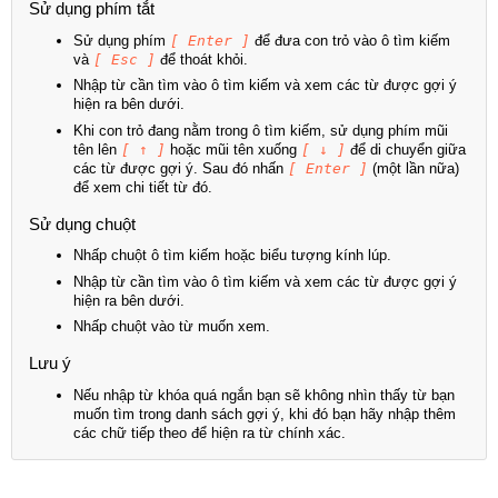
Sử dụng phím tắt
Sử dụng phím
[ Enter ]
để đưa con trỏ vào ô tìm kiếm
và
[ Esc ]
để thoát khỏi.
Nhập từ cần tìm vào ô tìm kiếm và xem các từ được gợi ý
hiện ra bên dưới.
Khi con trỏ đang nằm trong ô tìm kiếm, sử dụng phím mũi
tên lên
[ ↑ ]
hoặc mũi tên xuống
[ ↓ ]
để di chuyển giữa
các từ được gợi ý. Sau đó nhấn
[ Enter ]
(một lần nữa)
để xem chi tiết từ đó.
Sử dụng chuột
Nhấp chuột ô tìm kiếm hoặc biểu tượng kính lúp.
Nhập từ cần tìm vào ô tìm kiếm và xem các từ được gợi ý
hiện ra bên dưới.
Nhấp chuột vào từ muốn xem.
Lưu ý
Nếu nhập từ khóa quá ngắn bạn sẽ không nhìn thấy từ bạn
muốn tìm trong danh sách gợi ý, khi đó bạn hãy nhập thêm
các chữ tiếp theo để hiện ra từ chính xác.