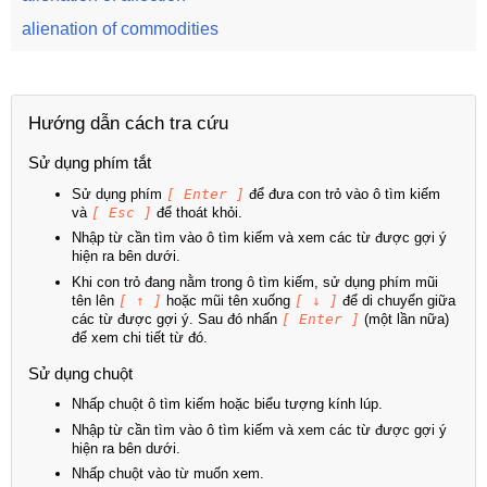
alienation of commodities
Hướng dẫn cách tra cứu
Sử dụng phím tắt
Sử dụng phím
[ Enter ]
để đưa con trỏ vào ô tìm kiếm
và
[ Esc ]
để thoát khỏi.
Nhập từ cần tìm vào ô tìm kiếm và xem các từ được gợi ý
hiện ra bên dưới.
Khi con trỏ đang nằm trong ô tìm kiếm, sử dụng phím mũi
tên lên
[ ↑ ]
hoặc mũi tên xuống
[ ↓ ]
để di chuyển giữa
các từ được gợi ý. Sau đó nhấn
[ Enter ]
(một lần nữa)
để xem chi tiết từ đó.
Sử dụng chuột
Nhấp chuột ô tìm kiếm hoặc biểu tượng kính lúp.
Nhập từ cần tìm vào ô tìm kiếm và xem các từ được gợi ý
hiện ra bên dưới.
Nhấp chuột vào từ muốn xem.