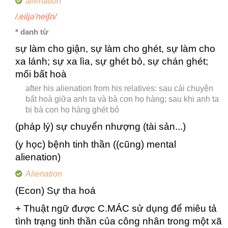
alienation
/,eiljə'neiʃn/
* danh từ
sự làm cho giận, sự làm cho ghét, sự làm cho
xa lánh; sự xa lìa, sự ghét bỏ, sự chán ghét;
mối bất hoà
after his alienation from his relatives: sau cái chuyện
bất hoà giữa anh ta và bà con họ hàng; sau khi anh ta
bị bà con họ hàng ghét bỏ
(pháp lý) sự chuyển nhượng (tài sản...)
(y học) bệnh tinh thần ((cũng) mental
alienation)
Alienation
(Econ) Sự tha hoá
+ Thuật ngữ được C.MÁC sử dụng để miêu tả
tình trạng tinh thần của công nhân trong một xã