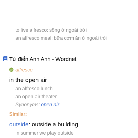
to live alfresco: sống ở ngoài trời
an alfresco meal: bữa cơm ăn ở ngoài trời
Từ điển Anh Anh - Wordnet
alfresco
in the open air
an alfresco lunch
an open-air theater
Synonyms:
open-air
Similar:
outside
: outside a building
in summer we play outside