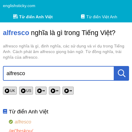
englishsticky.com
Từ điển Anh Việt
Từ điển Việt Anh
alfresco
nghĩa là gì trong Tiếng Việt?
alfresco nghĩa là gì, định nghĩa, các sử dụng và ví dụ trong Tiếng
Anh. Cách phát âm alfresco giọng bản ngữ. Từ đồng nghĩa, trái
nghĩa của alfresco.
UK
US
••
••
••
Từ điển Anh Việt
alfresco
/æl'freskou/