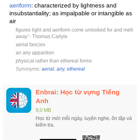
aeriform
: characterized by lightness and
insubstantiality; as impalpable or intangible as
air
figures light and aeriform come unlooked for and melt
away"- Thomas Carlyle
aerial fancies
an airy apparition
physical rather than ethereal forms
Synonyms:
aerial
,
airy
,
ethereal
Enbrai: Học từ vựng Tiếng
Anh
9,0 MB
Học từ mới mỗi ngày, luyện nghe, ôn tập và
kiểm tra.