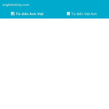
englishsticky.com
Từ điển Anh Việt
Từ điển Việt Anh