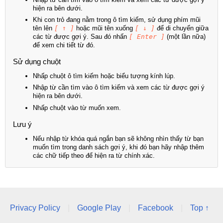
hiện ra bên dưới.
Khi con trỏ đang nằm trong ô tìm kiếm, sử dụng phím mũi
tên lên
[ ↑ ]
hoặc mũi tên xuống
[ ↓ ]
để di chuyển giữa
các từ được gợi ý. Sau đó nhấn
[ Enter ]
(một lần nữa)
để xem chi tiết từ đó.
Sử dụng chuột
Nhấp chuột ô tìm kiếm hoặc biểu tượng kính lúp.
Nhập từ cần tìm vào ô tìm kiếm và xem các từ được gợi ý
hiện ra bên dưới.
Nhấp chuột vào từ muốn xem.
Lưu ý
Nếu nhập từ khóa quá ngắn bạn sẽ không nhìn thấy từ bạn
muốn tìm trong danh sách gợi ý, khi đó bạn hãy nhập thêm
các chữ tiếp theo để hiện ra từ chính xác.
Privacy Policy
|
Google Play
|
Facebook
|
Top ↑