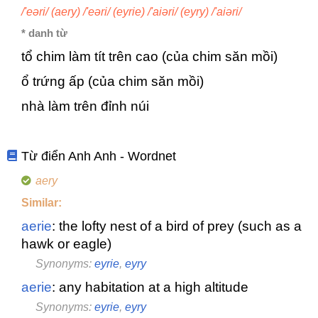
/'eəri/ (aery) /'eəri/ (eyrie) /'aiəri/ (eyry) /'aiəri/
* danh từ
tổ chim làm tít trên cao (của chim săn mồi)
ổ trứng ấp (của chim săn mồi)
nhà làm trên đỉnh núi
Từ điển Anh Anh - Wordnet
aery
Similar:
aerie
: the lofty nest of a bird of prey (such as a
hawk or eagle)
Synonyms:
eyrie
,
eyry
aerie
: any habitation at a high altitude
Synonyms:
eyrie
,
eyry