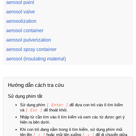
aerosol paint
aerosol valve
aerosolization
aerosol container
aerosol pulverization
aerosol spray container
aerosol (insulating material)
Hướng dẫn cách tra cứu
Sử dụng phím tắt
Sử dụng phím
[ Enter ]
để đưa con trỏ vào ô tìm kiếm
và
[ Esc ]
để thoát khỏi.
Nhập từ cần tìm vào ô tìm kiếm và xem các từ được gợi ý
hiện ra bên dưới.
Khi con trỏ đang nằm trong ô tìm kiếm, sử dụng phím mũi
tên lên
[ ↑ ]
hoặc mũi tên xuống
[ ↓ ]
để di chuyển giữa