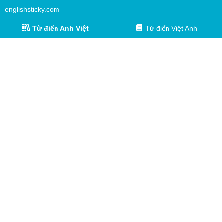
englishsticky.com
Từ điển Anh Việt
Từ điển Việt Anh