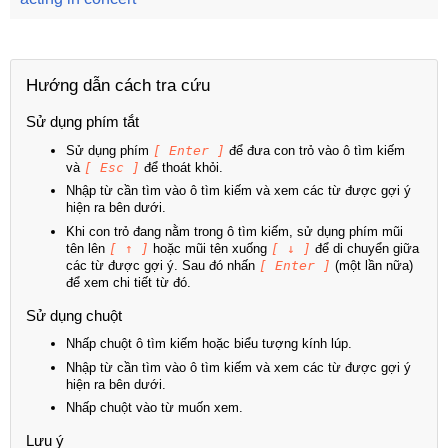
Hướng dẫn cách tra cứu
Sử dụng phím tắt
Sử dụng phím
[ Enter ]
để đưa con trỏ vào ô tìm kiếm
và
[ Esc ]
để thoát khỏi.
Nhập từ cần tìm vào ô tìm kiếm và xem các từ được gợi ý
hiện ra bên dưới.
Khi con trỏ đang nằm trong ô tìm kiếm, sử dụng phím mũi
tên lên
[ ↑ ]
hoặc mũi tên xuống
[ ↓ ]
để di chuyển giữa
các từ được gợi ý. Sau đó nhấn
[ Enter ]
(một lần nữa)
để xem chi tiết từ đó.
Sử dụng chuột
Nhấp chuột ô tìm kiếm hoặc biểu tượng kính lúp.
Nhập từ cần tìm vào ô tìm kiếm và xem các từ được gợi ý
hiện ra bên dưới.
Nhấp chuột vào từ muốn xem.
Lưu ý