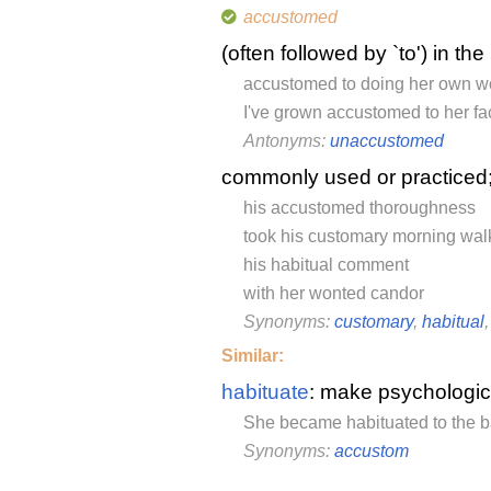
accustomed
(often followed by `to') in the
accustomed to doing her own w
I've grown accustomed to her fa
Antonyms:
unaccustomed
commonly used or practiced;
his accustomed thoroughness
took his customary morning wal
his habitual comment
with her wonted candor
Synonyms:
customary
,
habitual
Similar:
habituate
: make psychologica
She became habituated to the 
Synonyms:
accustom