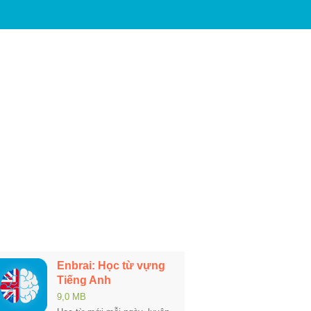
Enbrai: Học từ vựng
Tiếng Anh
9,0 MB