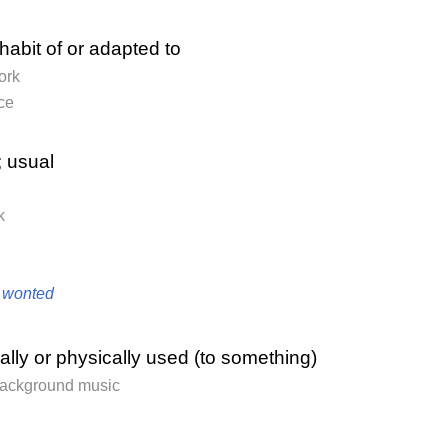
 habit of or adapted to
ork
ce
 usual
k
,
wonted
lly or physically used (to something)
background music