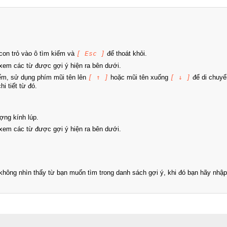
on trỏ vào ô tìm kiếm và
[ Esc ]
để thoát khỏi.
xem các từ được gợi ý hiện ra bên dưới.
iếm, sử dụng phím mũi tên lên
[ ↑ ]
hoặc mũi tên xuống
[ ↓ ]
để di chuyể
i tiết từ đó.
ợng kính lúp.
xem các từ được gợi ý hiện ra bên dưới.
hông nhìn thấy từ bạn muốn tìm trong danh sách gợi ý, khi đó bạn hãy nhập 