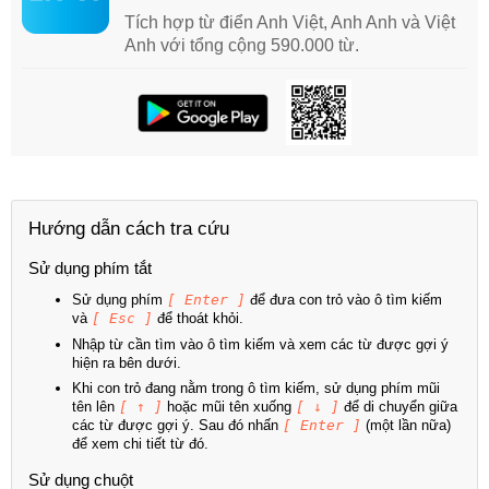
Tích hợp từ điển Anh Việt, Anh Anh và Việt
Anh với tổng cộng 590.000 từ.
Hướng dẫn cách tra cứu
Sử dụng phím tắt
Sử dụng phím
[ Enter ]
để đưa con trỏ vào ô tìm kiếm
và
[ Esc ]
để thoát khỏi.
Nhập từ cần tìm vào ô tìm kiếm và xem các từ được gợi ý
hiện ra bên dưới.
Khi con trỏ đang nằm trong ô tìm kiếm, sử dụng phím mũi
tên lên
[ ↑ ]
hoặc mũi tên xuống
[ ↓ ]
để di chuyển giữa
các từ được gợi ý. Sau đó nhấn
[ Enter ]
(một lần nữa)
để xem chi tiết từ đó.
Sử dụng chuột