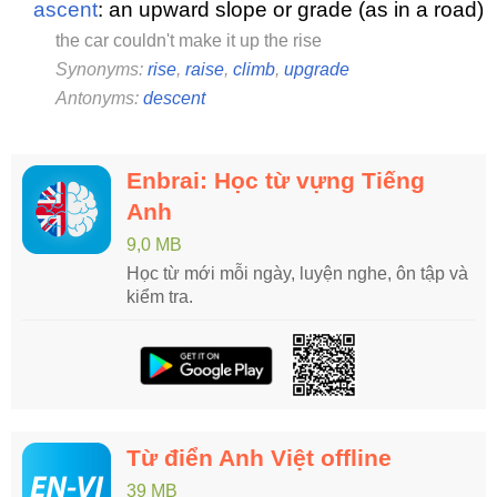
ascent
: an upward slope or grade (as in a road)
the car couldn't make it up the rise
Synonyms:
rise
,
raise
,
climb
,
upgrade
Antonyms:
descent
Enbrai: Học từ vựng Tiếng
Anh
9,0 MB
Học từ mới mỗi ngày, luyện nghe, ôn tập và
kiểm tra.
Từ điển Anh Việt offline
39 MB