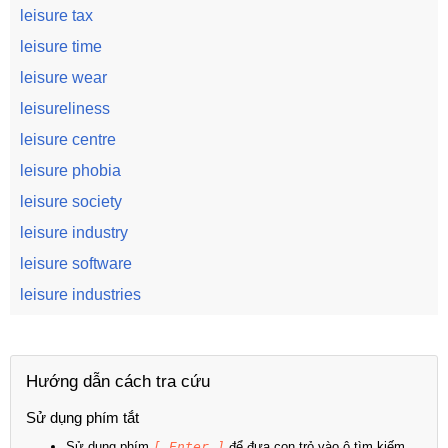
leisure tax
leisure time
leisure wear
leisureliness
leisure centre
leisure phobia
leisure society
leisure industry
leisure software
leisure industries
Hướng dẫn cách tra cứu
Sử dụng phím tắt
Sử dụng phím
[ Enter ]
để đưa con trỏ vào ô tìm kiếm