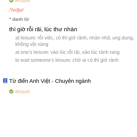
leisure
/'leʤə/
* danh từ
thì giờ rỗi rãi, lúc thư nhàn
at leisure: rỗi việc, có thì giờ rảnh, nhàn nhã; ung dung,
không vội vàng
at one's leisure: vào lúc rỗi rãi, vào lúc rảnh rang
to wait someone's leisure: chờ ai có thì giờ rảnh
Từ điển Anh Việt - Chuyên ngành
leisure