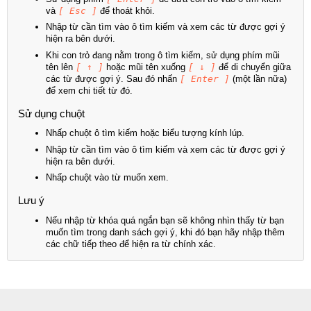
và
[ Esc ]
để thoát khỏi.
Nhập từ cần tìm vào ô tìm kiếm và xem các từ được gợi ý
hiện ra bên dưới.
Khi con trỏ đang nằm trong ô tìm kiếm, sử dụng phím mũi
tên lên
[ ↑ ]
hoặc mũi tên xuống
[ ↓ ]
để di chuyển giữa
các từ được gợi ý. Sau đó nhấn
[ Enter ]
(một lần nữa)
để xem chi tiết từ đó.
Sử dụng chuột
Nhấp chuột ô tìm kiếm hoặc biểu tượng kính lúp.
Nhập từ cần tìm vào ô tìm kiếm và xem các từ được gợi ý
hiện ra bên dưới.
Nhấp chuột vào từ muốn xem.
Lưu ý
Nếu nhập từ khóa quá ngắn bạn sẽ không nhìn thấy từ bạn
muốn tìm trong danh sách gợi ý, khi đó bạn hãy nhập thêm
các chữ tiếp theo để hiện ra từ chính xác.