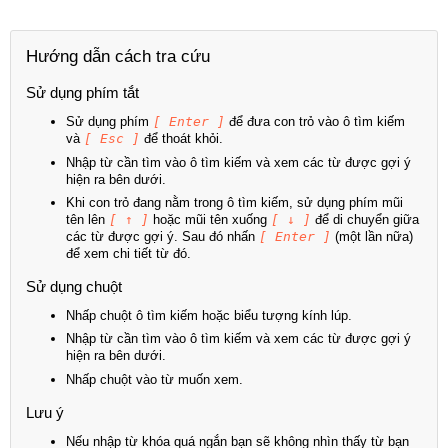
Hướng dẫn cách tra cứu
Sử dụng phím tắt
Sử dụng phím
[ Enter ]
để đưa con trỏ vào ô tìm kiếm
và
[ Esc ]
để thoát khỏi.
Nhập từ cần tìm vào ô tìm kiếm và xem các từ được gợi ý
hiện ra bên dưới.
Khi con trỏ đang nằm trong ô tìm kiếm, sử dụng phím mũi
tên lên
[ ↑ ]
hoặc mũi tên xuống
[ ↓ ]
để di chuyển giữa
các từ được gợi ý. Sau đó nhấn
[ Enter ]
(một lần nữa)
để xem chi tiết từ đó.
Sử dụng chuột
Nhấp chuột ô tìm kiếm hoặc biểu tượng kính lúp.
Nhập từ cần tìm vào ô tìm kiếm và xem các từ được gợi ý
hiện ra bên dưới.
Nhấp chuột vào từ muốn xem.
Lưu ý
Nếu nhập từ khóa quá ngắn bạn sẽ không nhìn thấy từ bạn