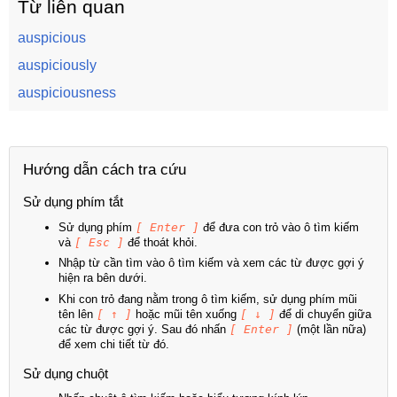
Từ liên quan
auspicious
auspiciously
auspiciousness
Hướng dẫn cách tra cứu
Sử dụng phím tắt
Sử dụng phím
[ Enter ]
để đưa con trỏ vào ô tìm kiếm
và
[ Esc ]
để thoát khỏi.
Nhập từ cần tìm vào ô tìm kiếm và xem các từ được gợi ý
hiện ra bên dưới.
Khi con trỏ đang nằm trong ô tìm kiếm, sử dụng phím mũi
tên lên
[ ↑ ]
hoặc mũi tên xuống
[ ↓ ]
để di chuyển giữa
các từ được gợi ý. Sau đó nhấn
[ Enter ]
(một lần nữa)
để xem chi tiết từ đó.
Sử dụng chuột