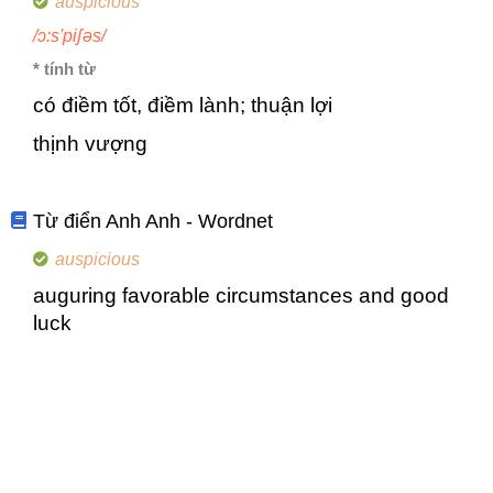
auspicious
/ɔ:s'piʃəs/
* tính từ
có điềm tốt, điềm lành; thuận lợi
thịnh vượng
Từ điển Anh Anh - Wordnet
auspicious
auguring favorable circumstances and good
luck