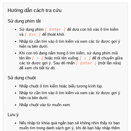
Hướng dẫn cách tra cứu
Sử dụng phím tắt
Sử dụng phím
[ Enter ]
để đưa con trỏ vào ô tìm kiếm
và
[ Esc ]
để thoát khỏi.
Nhập từ cần tìm vào ô tìm kiếm và xem các từ được gợi ý
hiện ra bên dưới.
Khi con trỏ đang nằm trong ô tìm kiếm, sử dụng phím mũi
tên lên
[ ↑ ]
hoặc mũi tên xuống
[ ↓ ]
để di chuyển giữa
các từ được gợi ý. Sau đó nhấn
[ Enter ]
(một lần nữa)
để xem chi tiết từ đó.
Sử dụng chuột
Nhấp chuột ô tìm kiếm hoặc biểu tượng kính lúp.
Nhập từ cần tìm vào ô tìm kiếm và xem các từ được gợi ý
hiện ra bên dưới.
Nhấp chuột vào từ muốn xem.
Lưu ý
Nếu nhập từ khóa quá ngắn bạn sẽ không nhìn thấy từ bạn
muốn tìm trong danh sách gợi ý, khi đó bạn hãy nhập thêm