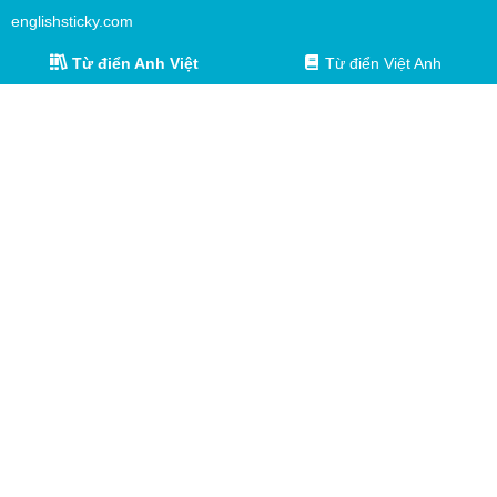
englishsticky.com
Từ điển Anh Việt
Từ điển Việt Anh