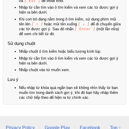
và
[ Esc ]
để thoát khỏi.
Nhập từ cần tìm vào ô tìm kiếm và xem các từ được gợi ý
hiện ra bên dưới.
Khi con trỏ đang nằm trong ô tìm kiếm, sử dụng phím mũi
tên lên
[ ↑ ]
hoặc mũi tên xuống
[ ↓ ]
để di chuyển giữa
các từ được gợi ý. Sau đó nhấn
[ Enter ]
(một lần nữa)
để xem chi tiết từ đó.
Sử dụng chuột
Nhấp chuột ô tìm kiếm hoặc biểu tượng kính lúp.
Nhập từ cần tìm vào ô tìm kiếm và xem các từ được gợi ý
hiện ra bên dưới.
Nhấp chuột vào từ muốn xem.
Lưu ý
Nếu nhập từ khóa quá ngắn bạn sẽ không nhìn thấy từ bạn
muốn tìm trong danh sách gợi ý, khi đó bạn hãy nhập thêm
các chữ tiếp theo để hiện ra từ chính xác.
Privacy Policy
|
Google Play
|
Facebook
|
Top ↑