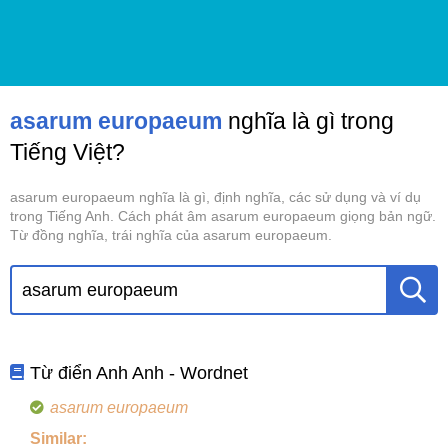
asarum europaeum
nghĩa là gì trong
Tiếng Việt?
asarum europaeum nghĩa là gì, định nghĩa, các sử dụng và ví dụ
trong Tiếng Anh. Cách phát âm asarum europaeum giọng bản ngữ.
Từ đồng nghĩa, trái nghĩa của asarum europaeum.
Từ điển Anh Anh - Wordnet
asarum europaeum
Similar: