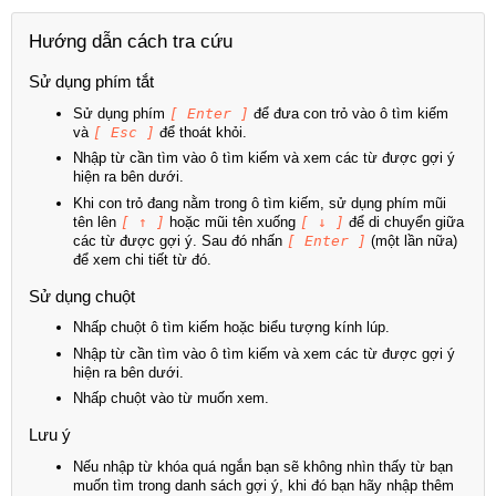
Hướng dẫn cách tra cứu
Sử dụng phím tắt
Sử dụng phím
[ Enter ]
để đưa con trỏ vào ô tìm kiếm
và
[ Esc ]
để thoát khỏi.
Nhập từ cần tìm vào ô tìm kiếm và xem các từ được gợi ý
hiện ra bên dưới.
Khi con trỏ đang nằm trong ô tìm kiếm, sử dụng phím mũi
tên lên
[ ↑ ]
hoặc mũi tên xuống
[ ↓ ]
để di chuyển giữa
các từ được gợi ý. Sau đó nhấn
[ Enter ]
(một lần nữa)
để xem chi tiết từ đó.
Sử dụng chuột
Nhấp chuột ô tìm kiếm hoặc biểu tượng kính lúp.
Nhập từ cần tìm vào ô tìm kiếm và xem các từ được gợi ý
hiện ra bên dưới.
Nhấp chuột vào từ muốn xem.
Lưu ý
Nếu nhập từ khóa quá ngắn bạn sẽ không nhìn thấy từ bạn
muốn tìm trong danh sách gợi ý, khi đó bạn hãy nhập thêm