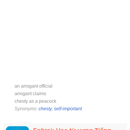
an arrogant official
arrogant claims
chesty as a peacock
Synonyms:
chesty
,
self-important