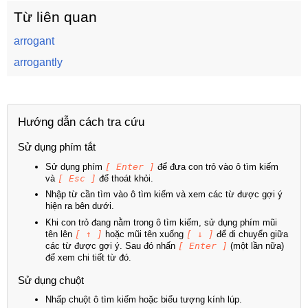
Từ liên quan
arrogant
arrogantly
Hướng dẫn cách tra cứu
Sử dụng phím tắt
Sử dụng phím
[ Enter ]
để đưa con trỏ vào ô tìm kiếm
và
[ Esc ]
để thoát khỏi.
Nhập từ cần tìm vào ô tìm kiếm và xem các từ được gợi ý
hiện ra bên dưới.
Khi con trỏ đang nằm trong ô tìm kiếm, sử dụng phím mũi
tên lên
[ ↑ ]
hoặc mũi tên xuống
[ ↓ ]
để di chuyển giữa
các từ được gợi ý. Sau đó nhấn
[ Enter ]
(một lần nữa)
để xem chi tiết từ đó.
Sử dụng chuột
Nhấp chuột ô tìm kiếm hoặc biểu tượng kính lúp.