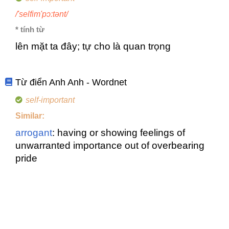
/'selfim'pɔ:tənt/
* tính từ
lên mặt ta đây; tự cho là quan trọng
Từ điển Anh Anh - Wordnet
self-important
Similar:
arrogant
: having or showing feelings of
unwarranted importance out of overbearing
pride