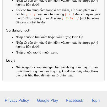
Nhập từ cần tìm vào ô tìm kiếm và xem các từ được gợi ý
hiện ra bên dưới.
Khi con trỏ đang nằm trong ô tìm kiếm, sử dụng phím mũi
tên lên
[ ↑ ]
hoặc mũi tên xuống
[ ↓ ]
để di chuyển giữa
các từ được gợi ý. Sau đó nhấn
[ Enter ]
(một lần nữa)
để xem chi tiết từ đó.
Sử dụng chuột
Nhấp chuột ô tìm kiếm hoặc biểu tượng kính lúp.
Nhập từ cần tìm vào ô tìm kiếm và xem các từ được gợi ý
hiện ra bên dưới.
Nhấp chuột vào từ muốn xem.
Lưu ý
Nếu nhập từ khóa quá ngắn bạn sẽ không nhìn thấy từ bạn
muốn tìm trong danh sách gợi ý, khi đó bạn hãy nhập thêm
các chữ tiếp theo để hiện ra từ chính xác.
Privacy Policy
|
Google Play
|
Facebook
|
Top ↑