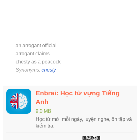
an arrogant official
arrogant claims
chesty as a peacock
Synonyms:
chesty
Enbrai: Học từ vựng Tiếng
Anh
9,0 MB
Học từ mới mỗi ngày, luyện nghe, ôn tập và
kiểm tra.