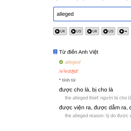
UK
US
UK
US
••
Từ điển Anh Việt
alleged
/ə'ledʤd/
* tính từ
được cho là, bị cho là
the alleged thief: người bị cho l
được viện ra, được dẫm ra, 
the alleged reason: lý do được 