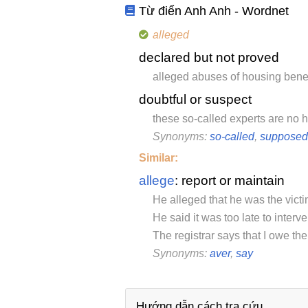
Từ điển Anh Anh - Wordnet
alleged
declared but not proved
alleged abuses of housing benef
doubtful or suspect
these so-called experts are no 
Synonyms:
so-called
,
supposed
Similar:
allege
: report or maintain
He alleged that he was the victi
He said it was too late to interv
The registrar says that I owe t
Synonyms:
aver
,
say
Hướng dẫn cách tra cứu