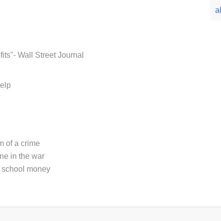
a
its"- Wall Street Journal
help
m of a crime
ene in the war
he school money