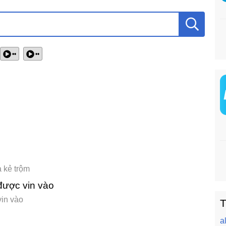
••
••
à kẻ trộm
được vin vào
vin vào
T
a