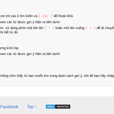
on trỏ vào ô tìm kiếm và
[ Esc ]
để thoát khỏi.
xem các từ được gợi ý hiện ra bên dưới.
iếm, sử dụng phím mũi tên lên
[ ↑ ]
hoặc mũi tên xuống
[ ↓ ]
để di chuyể
i tiết từ đó.
ợng kính lúp.
xem các từ được gợi ý hiện ra bên dưới.
hông nhìn thấy từ bạn muốn tìm trong danh sách gợi ý, khi đó bạn hãy nhập 
Facebook
|
Top ↑
|