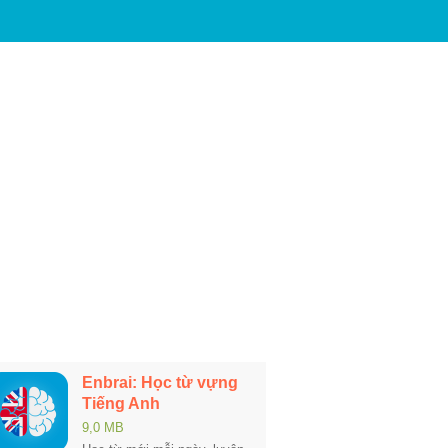
Enbrai: Học từ vựng
Tiếng Anh
9,0 MB