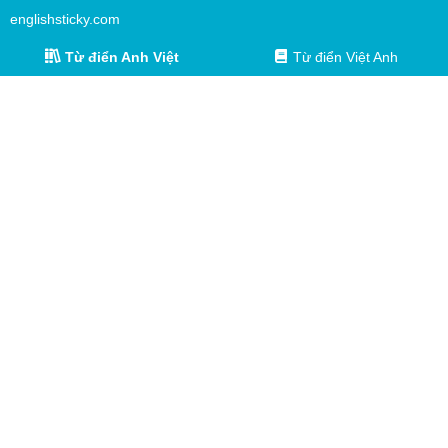
englishsticky.com
Từ điển Anh Việt
Từ điển Việt Anh