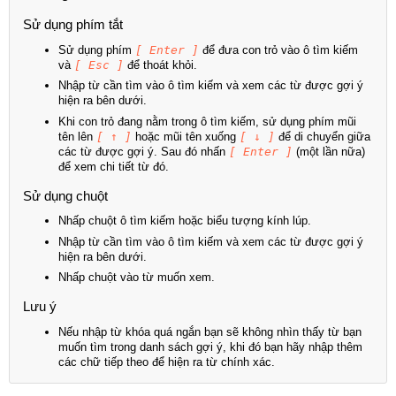
Sử dụng phím tắt
Sử dụng phím
[ Enter ]
để đưa con trỏ vào ô tìm kiếm
và
[ Esc ]
để thoát khỏi.
Nhập từ cần tìm vào ô tìm kiếm và xem các từ được gợi ý
hiện ra bên dưới.
Khi con trỏ đang nằm trong ô tìm kiếm, sử dụng phím mũi
tên lên
[ ↑ ]
hoặc mũi tên xuống
[ ↓ ]
để di chuyển giữa
các từ được gợi ý. Sau đó nhấn
[ Enter ]
(một lần nữa)
để xem chi tiết từ đó.
Sử dụng chuột
Nhấp chuột ô tìm kiếm hoặc biểu tượng kính lúp.
Nhập từ cần tìm vào ô tìm kiếm và xem các từ được gợi ý
hiện ra bên dưới.
Nhấp chuột vào từ muốn xem.
Lưu ý
Nếu nhập từ khóa quá ngắn bạn sẽ không nhìn thấy từ bạn
muốn tìm trong danh sách gợi ý, khi đó bạn hãy nhập thêm
các chữ tiếp theo để hiện ra từ chính xác.