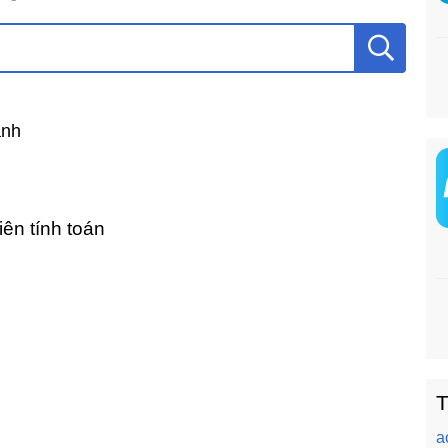
ành
ên tính toán
T
a