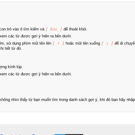
on trỏ vào ô tìm kiếm và
[ Esc ]
để thoát khỏi.
xem các từ được gợi ý hiện ra bên dưới.
iếm, sử dụng phím mũi tên lên
[ ↑ ]
hoặc mũi tên xuống
[ ↓ ]
để di chuyể
i tiết từ đó.
ợng kính lúp.
xem các từ được gợi ý hiện ra bên dưới.
hông nhìn thấy từ bạn muốn tìm trong danh sách gợi ý, khi đó bạn hãy nhập 