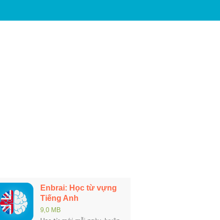
Enbrai: Học từ vựng
Tiếng Anh
9,0 MB