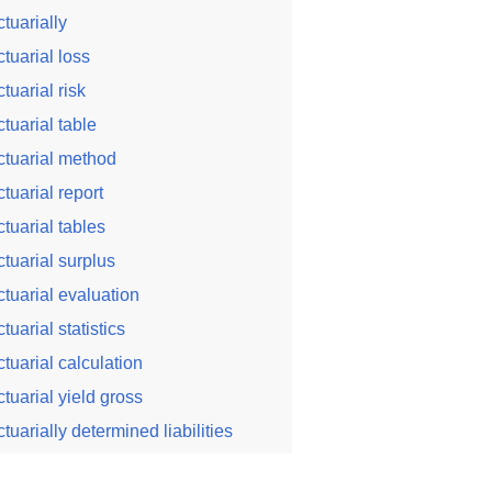
ctuarially
ctuarial loss
ctuarial risk
ctuarial table
ctuarial method
ctuarial report
ctuarial tables
ctuarial surplus
ctuarial evaluation
ctuarial statistics
ctuarial calculation
ctuarial yield gross
ctuarially determined liabilities