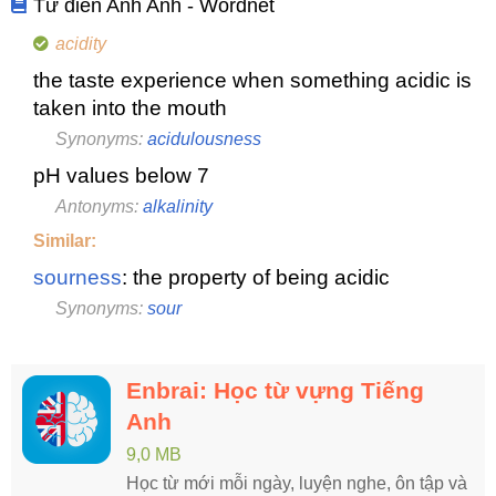
Từ điển Anh Anh - Wordnet
acidity
the taste experience when something acidic is
taken into the mouth
Synonyms:
acidulousness
pH values below 7
Antonyms:
alkalinity
Similar:
sourness
: the property of being acidic
Synonyms:
sour
Enbrai: Học từ vựng Tiếng
Anh
9,0 MB
Học từ mới mỗi ngày, luyện nghe, ôn tập và