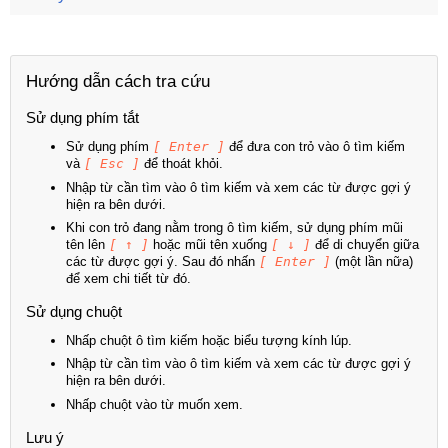
Hướng dẫn cách tra cứu
Sử dụng phím tắt
Sử dụng phím
[ Enter ]
để đưa con trỏ vào ô tìm kiếm
và
[ Esc ]
để thoát khỏi.
Nhập từ cần tìm vào ô tìm kiếm và xem các từ được gợi ý
hiện ra bên dưới.
Khi con trỏ đang nằm trong ô tìm kiếm, sử dụng phím mũi
tên lên
[ ↑ ]
hoặc mũi tên xuống
[ ↓ ]
để di chuyển giữa
các từ được gợi ý. Sau đó nhấn
[ Enter ]
(một lần nữa)
để xem chi tiết từ đó.
Sử dụng chuột
Nhấp chuột ô tìm kiếm hoặc biểu tượng kính lúp.
Nhập từ cần tìm vào ô tìm kiếm và xem các từ được gợi ý
hiện ra bên dưới.
Nhấp chuột vào từ muốn xem.
Lưu ý