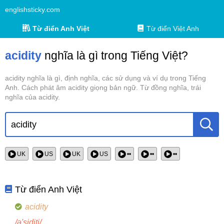
englishsticky.com
Từ điển Anh Việt
Từ điển Việt Anh
acidity
nghĩa là gì trong Tiếng Việt?
acidity nghĩa là gì, định nghĩa, các sử dụng và ví dụ trong Tiếng
Anh. Cách phát âm acidity giọng bản ngữ. Từ đồng nghĩa, trái
nghĩa của acidity.
UK
US
UK
US
••
••
••
Từ điển Anh Việt
acidity
/ə'siditi/