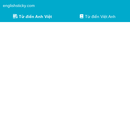
englishsticky.com
Từ điển Anh Việt
Từ điển Việt Anh