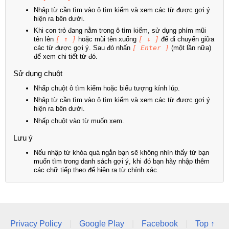
Nhập từ cần tìm vào ô tìm kiếm và xem các từ được gợi ý
hiện ra bên dưới.
Khi con trỏ đang nằm trong ô tìm kiếm, sử dụng phím mũi
tên lên
[ ↑ ]
hoặc mũi tên xuống
[ ↓ ]
để di chuyển giữa
các từ được gợi ý. Sau đó nhấn
[ Enter ]
(một lần nữa)
để xem chi tiết từ đó.
Sử dụng chuột
Nhấp chuột ô tìm kiếm hoặc biểu tượng kính lúp.
Nhập từ cần tìm vào ô tìm kiếm và xem các từ được gợi ý
hiện ra bên dưới.
Nhấp chuột vào từ muốn xem.
Lưu ý
Nếu nhập từ khóa quá ngắn bạn sẽ không nhìn thấy từ bạn
muốn tìm trong danh sách gợi ý, khi đó bạn hãy nhập thêm
các chữ tiếp theo để hiện ra từ chính xác.
Privacy Policy
|
Google Play
|
Facebook
|
Top ↑