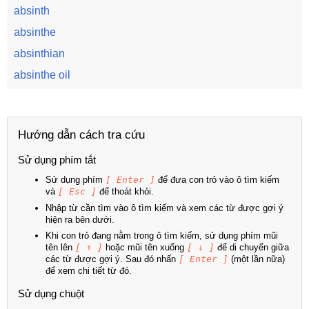
absinth
absinthe
absinthian
absinthe oil
Hướng dẫn cách tra cứu
Sử dụng phím tắt
Sử dụng phím
[ Enter ]
để đưa con trỏ vào ô tìm kiếm
và
[ Esc ]
để thoát khỏi.
Nhập từ cần tìm vào ô tìm kiếm và xem các từ được gợi ý
hiện ra bên dưới.
Khi con trỏ đang nằm trong ô tìm kiếm, sử dụng phím mũi
tên lên
[ ↑ ]
hoặc mũi tên xuống
[ ↓ ]
để di chuyển giữa
các từ được gợi ý. Sau đó nhấn
[ Enter ]
(một lần nữa)
để xem chi tiết từ đó.
Sử dụng chuột