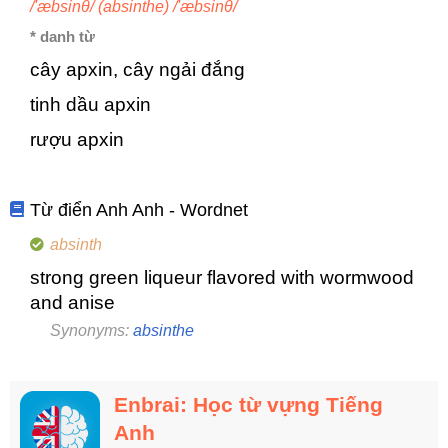
/'æbsinθ/ (absinthe) /'æbsinθ/
* danh từ
cây apxin, cây ngải đắng
tinh dầu apxin
rượu apxin
Từ điển Anh Anh - Wordnet
absinth
strong green liqueur flavored with wormwood
and anise
Synonyms:
absinthe
Enbrai: Học từ vựng Tiếng
Anh