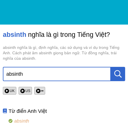
absinth
nghĩa là gì trong Tiếng Việt?
absinth nghĩa là gì, định nghĩa, các sử dụng và ví dụ trong Tiếng
Anh. Cách phát âm absinth giọng bản ngữ. Từ đồng nghĩa, trái
nghĩa của absinth.
UK
US
••
Từ điển Anh Việt
absinth