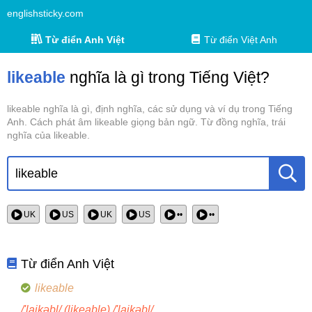
englishsticky.com
Từ điển Anh Việt
Từ điển Việt Anh
likeable
nghĩa là gì trong Tiếng Việt?
likeable nghĩa là gì, định nghĩa, các sử dụng và ví dụ trong Tiếng
Anh. Cách phát âm likeable giọng bản ngữ. Từ đồng nghĩa, trái
nghĩa của likeable.
UK
US
UK
US
••
••
Từ điển Anh Việt
likeable
/'laikəbl/ (likeable) /'laikəbl/