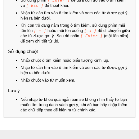
Sử dụng phím
[ Enter ]
để đưa con trỏ vào ô tìm kiếm
và
[ Esc ]
để thoát khỏi.
Nhập từ cần tìm vào ô tìm kiếm và xem các từ được gợi ý
hiện ra bên dưới.
Khi con trỏ đang nằm trong ô tìm kiếm, sử dụng phím mũi
tên lên
[ ↑ ]
hoặc mũi tên xuống
[ ↓ ]
để di chuyển giữa
các từ được gợi ý. Sau đó nhấn
[ Enter ]
(một lần nữa)
để xem chi tiết từ đó.
Sử dụng chuột
Nhấp chuột ô tìm kiếm hoặc biểu tượng kính lúp.
Nhập từ cần tìm vào ô tìm kiếm và xem các từ được gợi ý
hiện ra bên dưới.
Nhấp chuột vào từ muốn xem.
Lưu ý
Nếu nhập từ khóa quá ngắn bạn sẽ không nhìn thấy từ bạn
muốn tìm trong danh sách gợi ý, khi đó bạn hãy nhập thêm
các chữ tiếp theo để hiện ra từ chính xác.