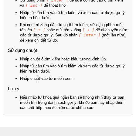
Sử dụng phím
[ Enter ]
để đưa con trỏ vào ô tìm kiếm
và
[ Esc ]
để thoát khỏi.
Nhập từ cần tìm vào ô tìm kiếm và xem các từ được gợi ý
hiện ra bên dưới.
Khi con trỏ đang nằm trong ô tìm kiếm, sử dụng phím mũi
tên lên
[ ↑ ]
hoặc mũi tên xuống
[ ↓ ]
để di chuyển giữa
các từ được gợi ý. Sau đó nhấn
[ Enter ]
(một lần nữa)
để xem chi tiết từ đó.
Sử dụng chuột
Nhấp chuột ô tìm kiếm hoặc biểu tượng kính lúp.
Nhập từ cần tìm vào ô tìm kiếm và xem các từ được gợi ý
hiện ra bên dưới.
Nhấp chuột vào từ muốn xem.
Lưu ý
Nếu nhập từ khóa quá ngắn bạn sẽ không nhìn thấy từ bạn
muốn tìm trong danh sách gợi ý, khi đó bạn hãy nhập thêm
các chữ tiếp theo để hiện ra từ chính xác.