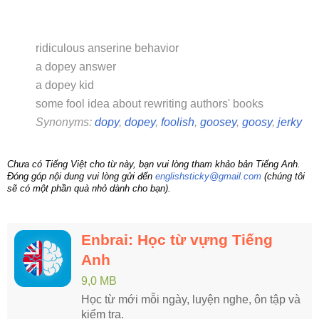
ridiculous anserine behavior
a dopey answer
a dopey kid
some fool idea about rewriting authors' books
Synonyms:
dopy
,
dopey
,
foolish
,
goosey
,
goosy
,
jerky
Chưa có Tiếng Việt cho từ này, bạn vui lòng tham khảo bản Tiếng Anh.
Đóng góp nội dung vui lòng gửi đến
englishsticky@gmail.com
(chúng tôi
sẽ có một phần quà nhỏ dành cho bạn).
Enbrai: Học từ vựng Tiếng
Anh
9,0 MB
Học từ mới mỗi ngày, luyện nghe, ôn tập và
kiểm tra.