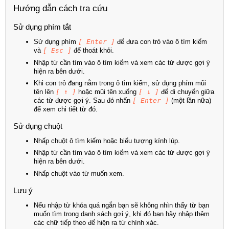
Hướng dẫn cách tra cứu
Sử dụng phím tắt
Sử dụng phím
[ Enter ]
để đưa con trỏ vào ô tìm kiếm
và
[ Esc ]
để thoát khỏi.
Nhập từ cần tìm vào ô tìm kiếm và xem các từ được gợi ý
hiện ra bên dưới.
Khi con trỏ đang nằm trong ô tìm kiếm, sử dụng phím mũi
tên lên
[ ↑ ]
hoặc mũi tên xuống
[ ↓ ]
để di chuyển giữa
các từ được gợi ý. Sau đó nhấn
[ Enter ]
(một lần nữa)
để xem chi tiết từ đó.
Sử dụng chuột
Nhấp chuột ô tìm kiếm hoặc biểu tượng kính lúp.
Nhập từ cần tìm vào ô tìm kiếm và xem các từ được gợi ý
hiện ra bên dưới.
Nhấp chuột vào từ muốn xem.
Lưu ý
Nếu nhập từ khóa quá ngắn bạn sẽ không nhìn thấy từ bạn
muốn tìm trong danh sách gợi ý, khi đó bạn hãy nhập thêm
các chữ tiếp theo để hiện ra từ chính xác.