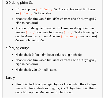
Sử dụng phím tắt
Sử dụng phím
[ Enter ]
để đưa con trỏ vào ô tìm kiếm
và
[ Esc ]
để thoát khỏi.
Nhập từ cần tìm vào ô tìm kiếm và xem các từ được gợi ý
hiện ra bên dưới.
Khi con trỏ đang nằm trong ô tìm kiếm, sử dụng phím mũi
tên lên
[ ↑ ]
hoặc mũi tên xuống
[ ↓ ]
để di chuyển giữa
các từ được gợi ý. Sau đó nhấn
[ Enter ]
(một lần nữa)
để xem chi tiết từ đó.
Sử dụng chuột
Nhấp chuột ô tìm kiếm hoặc biểu tượng kính lúp.
Nhập từ cần tìm vào ô tìm kiếm và xem các từ được gợi ý
hiện ra bên dưới.
Nhấp chuột vào từ muốn xem.
Lưu ý
Nếu nhập từ khóa quá ngắn bạn sẽ không nhìn thấy từ bạn
muốn tìm trong danh sách gợi ý, khi đó bạn hãy nhập thêm
các chữ tiếp theo để hiện ra từ chính xác.