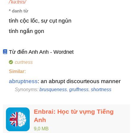
/'kə:tnis/
* danh từ
tính cộc lốc, sự cụt ngủn
tính ngắn gọn
Từ điển Anh Anh - Wordnet
curtness
Similar:
abruptness
: an abrupt discourteous manner
Synonyms:
brusqueness
,
gruffness
,
shortness
Enbrai: Học từ vựng Tiếng
Anh
9,0 MB