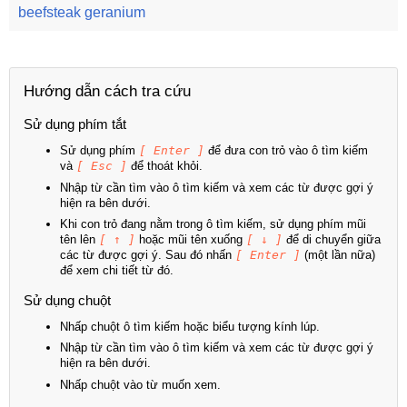
beefsteak geranium
Hướng dẫn cách tra cứu
Sử dụng phím tắt
Sử dụng phím
[ Enter ]
để đưa con trỏ vào ô tìm kiếm
và
[ Esc ]
để thoát khỏi.
Nhập từ cần tìm vào ô tìm kiếm và xem các từ được gợi ý
hiện ra bên dưới.
Khi con trỏ đang nằm trong ô tìm kiếm, sử dụng phím mũi
tên lên
[ ↑ ]
hoặc mũi tên xuống
[ ↓ ]
để di chuyển giữa
các từ được gợi ý. Sau đó nhấn
[ Enter ]
(một lần nữa)
để xem chi tiết từ đó.
Sử dụng chuột
Nhấp chuột ô tìm kiếm hoặc biểu tượng kính lúp.
Nhập từ cần tìm vào ô tìm kiếm và xem các từ được gợi ý
hiện ra bên dưới.
Nhấp chuột vào từ muốn xem.