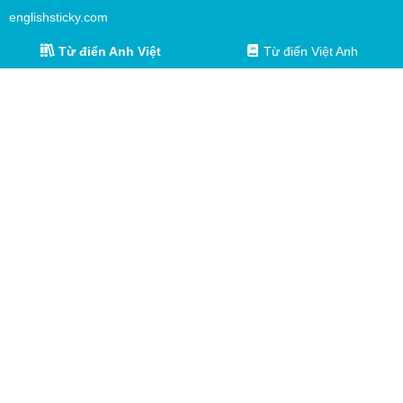
englishsticky.com
Từ điển Anh Việt
Từ điển Việt Anh