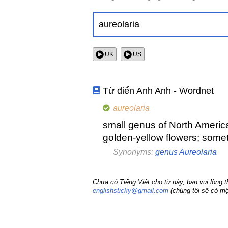
UK
US
Từ điển Anh Anh - Wordnet
aureolaria
small genus of North America
golden-yellow flowers; some
Synonyms:
genus Aureolaria
Chưa có Tiếng Việt cho từ này, bạn vui lòng 
englishsticky@gmail.com
(chúng tôi sẽ có mộ