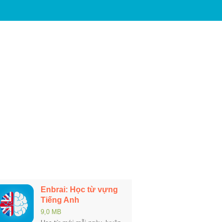
Enbrai: Học từ vựng
Tiếng Anh
9,0 MB