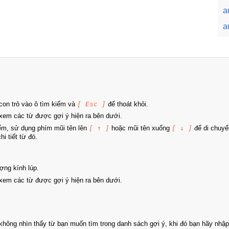
a
a
on trỏ vào ô tìm kiếm và
[ Esc ]
để thoát khỏi.
xem các từ được gợi ý hiện ra bên dưới.
iếm, sử dụng phím mũi tên lên
[ ↑ ]
hoặc mũi tên xuống
[ ↓ ]
để di chuyể
i tiết từ đó.
ợng kính lúp.
xem các từ được gợi ý hiện ra bên dưới.
hông nhìn thấy từ bạn muốn tìm trong danh sách gợi ý, khi đó bạn hãy nhập 