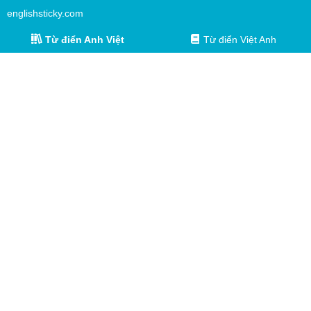
englishsticky.com
Từ điển Anh Việt
Từ điển Việt Anh