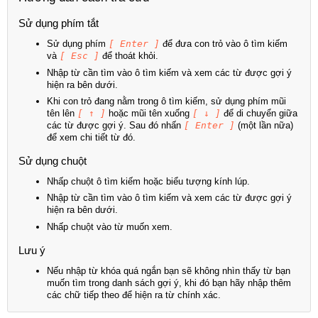
Sử dụng phím tắt
Sử dụng phím
[ Enter ]
để đưa con trỏ vào ô tìm kiếm
và
[ Esc ]
để thoát khỏi.
Nhập từ cần tìm vào ô tìm kiếm và xem các từ được gợi ý
hiện ra bên dưới.
Khi con trỏ đang nằm trong ô tìm kiếm, sử dụng phím mũi
tên lên
[ ↑ ]
hoặc mũi tên xuống
[ ↓ ]
để di chuyển giữa
các từ được gợi ý. Sau đó nhấn
[ Enter ]
(một lần nữa)
để xem chi tiết từ đó.
Sử dụng chuột
Nhấp chuột ô tìm kiếm hoặc biểu tượng kính lúp.
Nhập từ cần tìm vào ô tìm kiếm và xem các từ được gợi ý
hiện ra bên dưới.
Nhấp chuột vào từ muốn xem.
Lưu ý
Nếu nhập từ khóa quá ngắn bạn sẽ không nhìn thấy từ bạn
muốn tìm trong danh sách gợi ý, khi đó bạn hãy nhập thêm
các chữ tiếp theo để hiện ra từ chính xác.