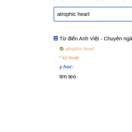
Từ điển Anh Việt - Chuyên ng
atrophic heart
* kỹ thuật
y học:
tim teo