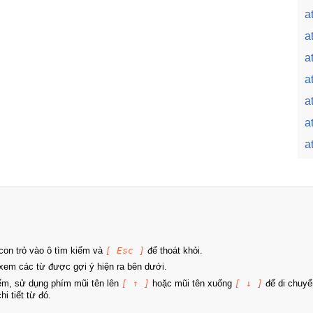
a
a
a
a
a
a
a
on trỏ vào ô tìm kiếm và
[ Esc ]
để thoát khỏi.
xem các từ được gợi ý hiện ra bên dưới.
iếm, sử dụng phím mũi tên lên
[ ↑ ]
hoặc mũi tên xuống
[ ↓ ]
để di chuyể
i tiết từ đó.