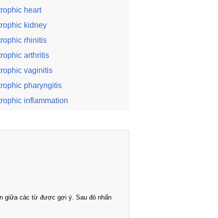
trophic heart
trophic kidney
trophic rhinitis
trophic arthritis
trophic vaginitis
trophic pharyngitis
trophic inflammation
n giữa các từ được gợi ý. Sau đó nhấn