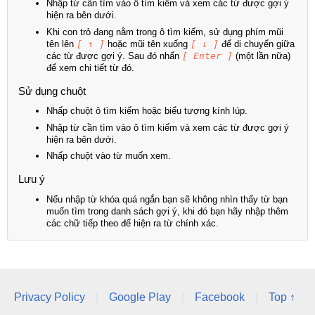
Nhập từ cần tìm vào ô tìm kiếm và xem các từ được gợi ý
hiện ra bên dưới.
Khi con trỏ đang nằm trong ô tìm kiếm, sử dụng phím mũi
tên lên
[ ↑ ]
hoặc mũi tên xuống
[ ↓ ]
để di chuyển giữa
các từ được gợi ý. Sau đó nhấn
[ Enter ]
(một lần nữa)
để xem chi tiết từ đó.
Sử dụng chuột
Nhấp chuột ô tìm kiếm hoặc biểu tượng kính lúp.
Nhập từ cần tìm vào ô tìm kiếm và xem các từ được gợi ý
hiện ra bên dưới.
Nhấp chuột vào từ muốn xem.
Lưu ý
Nếu nhập từ khóa quá ngắn bạn sẽ không nhìn thấy từ bạn
muốn tìm trong danh sách gợi ý, khi đó bạn hãy nhập thêm
các chữ tiếp theo để hiện ra từ chính xác.
Privacy Policy
|
Google Play
|
Facebook
|
Top ↑