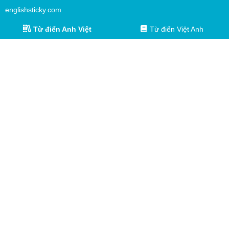
englishsticky.com
Từ điển Anh Việt
Từ điển Việt Anh