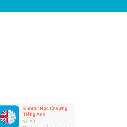
Enbrai: Học từ vựng
Tiếng Anh
9,0 MB