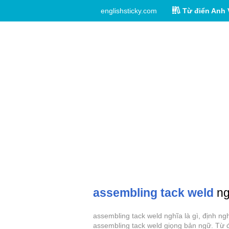
englishsticky.com
Từ điển Anh 
assembling tack weld
ng
assembling tack weld nghĩa là gì, định ng
assembling tack weld giọng bản ngữ. Từ đ