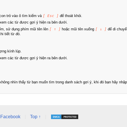
on trỏ vào ô tìm kiếm và
[ Esc ]
để thoát khỏi.
xem các từ được gợi ý hiện ra bên dưới.
iếm, sử dụng phím mũi tên lên
[ ↑ ]
hoặc mũi tên xuống
[ ↓ ]
để di chuyể
i tiết từ đó.
ợng kính lúp.
xem các từ được gợi ý hiện ra bên dưới.
hông nhìn thấy từ bạn muốn tìm trong danh sách gợi ý, khi đó bạn hãy nhập 
Facebook
|
Top ↑
|