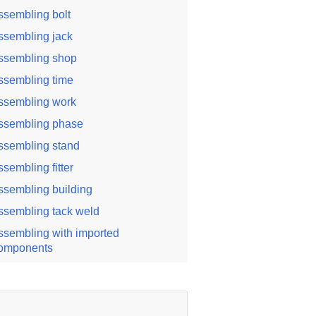
ssembling bolt
ssembling jack
ssembling shop
ssembling time
ssembling work
ssembling phase
ssembling stand
ssembling fitter
ssembling building
ssembling tack weld
ssembling with imported
omponents