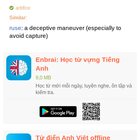
artifice
Similar:
ruse
: a deceptive maneuver (especially to
avoid capture)
Enbrai: Học từ vựng Tiếng
Anh
9,0 MB
Học từ mới mỗi ngày, luyện nghe, ôn tập và
kiểm tra.
Từ điển Anh Việt offline