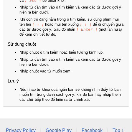
và
[ Esc ]
để thoát khỏi.
Nhập từ cần tìm vào ô tìm kiếm và xem các từ được gợi ý
hiện ra bên dưới.
Khi con trỏ đang nằm trong ô tìm kiếm, sử dụng phím mũi
tên lên
[ ↑ ]
hoặc mũi tên xuống
[ ↓ ]
để di chuyển giữa
các từ được gợi ý. Sau đó nhấn
[ Enter ]
(một lần nữa)
để xem chi tiết từ đó.
Sử dụng chuột
Nhấp chuột ô tìm kiếm hoặc biểu tượng kính lúp.
Nhập từ cần tìm vào ô tìm kiếm và xem các từ được gợi ý
hiện ra bên dưới.
Nhấp chuột vào từ muốn xem.
Lưu ý
Nếu nhập từ khóa quá ngắn bạn sẽ không nhìn thấy từ bạn
muốn tìm trong danh sách gợi ý, khi đó bạn hãy nhập thêm
các chữ tiếp theo để hiện ra từ chính xác.
Privacy Policy
|
Google Play
|
Facebook
|
Top ↑